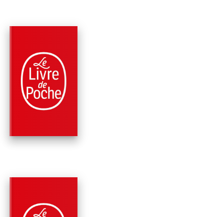
PARUTION : 04/02/2026
384 PAGES
ROMANS
PRISONNIÈRE
B.A. Paris
PARUTION : 06/04/2022
480 PAGES