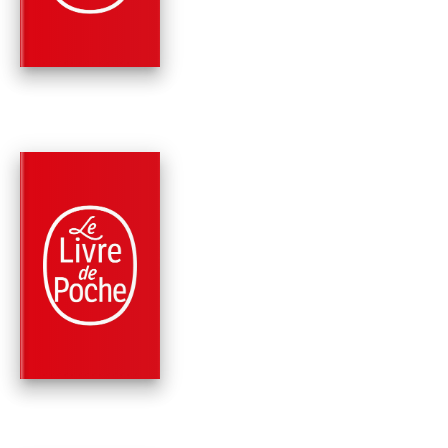
B.A. Paris
PARUTION : 06/04/2022
480 PAGES
ROMANS
LE CERCLE DE
FINSBURY
B.A. Paris