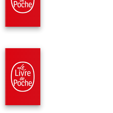
DIX PETITES POUPÉ
B.A. Paris
PARUTION : 03/01/2018
352 PAGES
THRILLER
DERRIÈRE LES POR
B.A. Paris