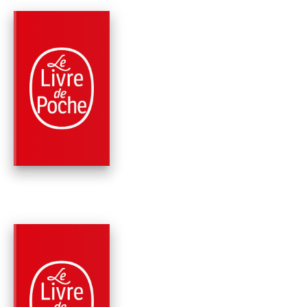
PARUTION : 26/05/2021
384 PAGES
ROMANS
LE DILEMME
B.A. Paris
PARUTION : 29/01/2020
352 PAGES
THRILLER