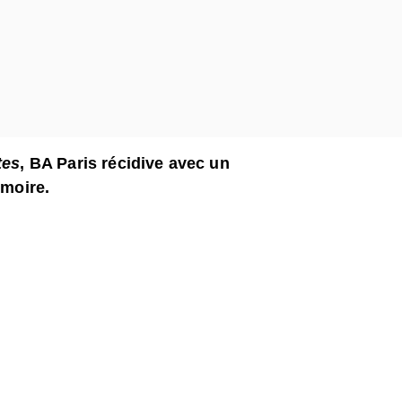
tes
, BA Paris récidive avec un
émoire.