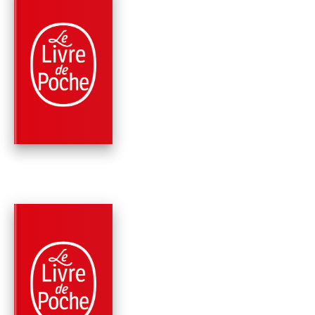
PARUTION : 10/09/1997
96 PAGES
ROMANS
UN COMBAT ET
AUTRES RÉCITS
Patrick Süskind
PARUTION : 27/01/1993
192 PAGES
ROMANS
DIE TAUBE