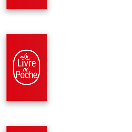
PARUTION : 04/11/2009
96 PAGES
HISTOIRE LITTÉRAIRE
SUR L'AMOUR ET LA
MORT
Patrick Süskind