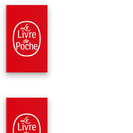
PARUTION : 05/10/1988
96 PAGES
ROMANS
LE PIGEON
Patrick Süskind
PARUTION : 20/01/1988
280 PAGES
ROMANS