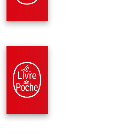
Patrick Süskind
PARUTION : 02/09/1992
96 PAGES
ROMANS
LA CONTREBASSE
Patrick Süskind