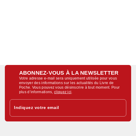
ABONNEZ-VOUS À LA NEWSLETTER
Votre adresse e-mail sera uniquement utilisée pour vous
envoyer des informations sur les actualités du Livre de
Poche. Vous pouvez vous désinscrire à tout moment. Pour
plus d’informations,
cliquez ici
.
Indiquez votre email