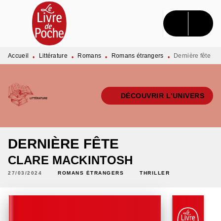
MENU
RECHERCHE
CONTENU
PIED DE PAGE
Accueil
Littérature
Romans
Romans étrangers
Dernière fête
•
•
•
•
DÉCOUVRIR L'UNIVERS
DERNIÈRE FÊTE
CLARE MACKINTOSH
27/03/2024
ROMANS ÉTRANGERS
THRILLER