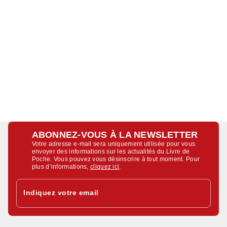
ABONNEZ-VOUS À LA NEWSLETTER
Votre adresse e-mail sera uniquement utilisée pour vous
envoyer des informations sur les actualités du Livre de
Poche. Vous pouvez vous désinscrire à tout moment. Pour
plus d’informations,
cliquez ici
.
Indiquez votre email