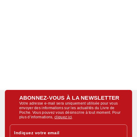
ABONNEZ-VOUS À LA NEWSLETTER
Votre adresse e-mail sera uniquement utilisée pour vous
envoyer des informations sur les actualités du Livre de
Poche. Vous pouvez vous désinscrire à tout moment. Pour
plus d’informations,
cliquez ici
.
Indiquez votre email