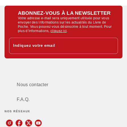
ABONNEZ-VOUS À LA NEWSLETTER
Votre adresse e-mail sera uniquement utilisée pour vous
envoyer des informations sur les actualités du Livre de
Poche. Vous pouvez vous désinscrire à tout moment. Pour
plus d’informations,
cliquez ici
.
Indiquez votre email
Nous contacter
F.A.Q.
NOS RÉSEAUX