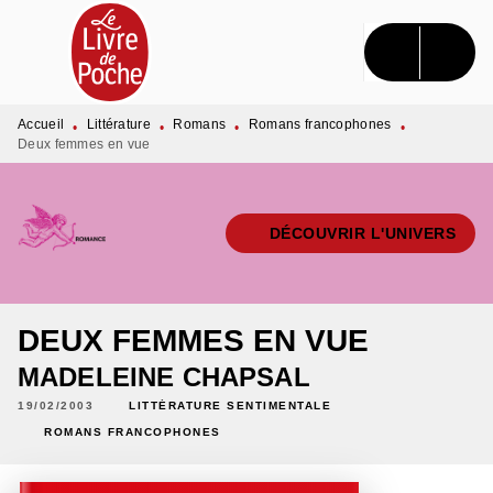
MENU
RECHERCHE
CONTENU
PIED DE PAGE
Accueil
Littérature
Romans
Romans francophones
•
•
•
•
Deux femmes en vue
DÉCOUVRIR L'UNIVERS
DEUX FEMMES EN VUE
MADELEINE CHAPSAL
19/02/2003
LITTÉRATURE SENTIMENTALE
ROMANS FRANCOPHONES