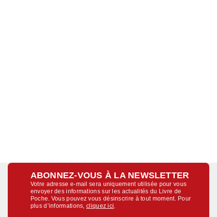
ABONNEZ-VOUS À LA NEWSLETTER
Votre adresse e-mail sera uniquement utilisée pour vous
envoyer des informations sur les actualités du Livre de
Poche. Vous pouvez vous désinscrire à tout moment. Pour
plus d’informations,
cliquez ici
.