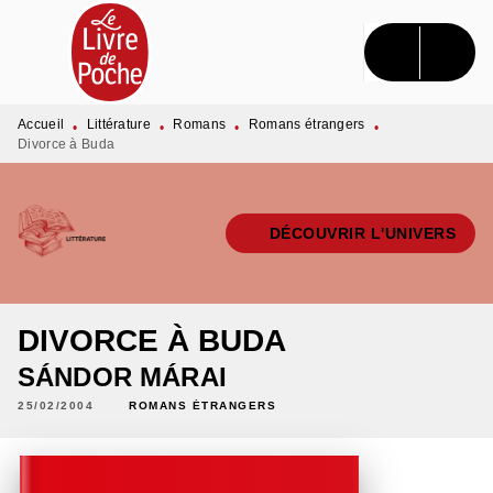
MENU
RECHERCHE
CONTENU
PIED DE PAGE
Accueil
Littérature
Romans
Romans étrangers
•
•
•
•
Divorce à Buda
DÉCOUVRIR L'UNIVERS
DIVORCE À BUDA
SÁNDOR MÁRAI
25/02/2004
ROMANS ÉTRANGERS