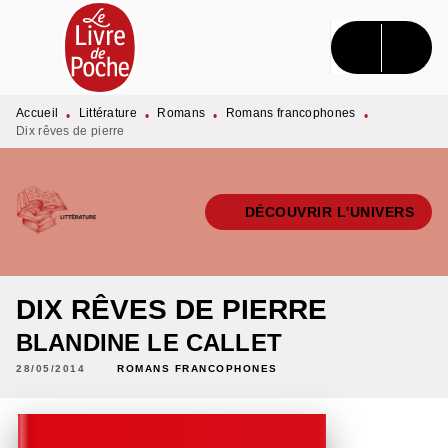
MENU
RECHERCHE
CONTENU
PIED DE PAGE
Accueil
Littérature
Romans
Romans francophones
•
•
•
•
Dix rêves de pierre
DÉCOUVRIR L'UNIVERS
DIX RÊVES DE PIERRE
BLANDINE LE CALLET
28/05/2014
ROMANS FRANCOPHONES