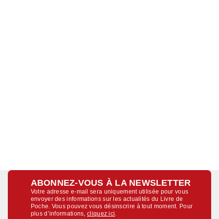
ABONNEZ-VOUS À LA NEWSLETTER
Votre adresse e-mail sera uniquement utilisée pour vous
envoyer des informations sur les actualités du Livre de
Poche. Vous pouvez vous désinscrire à tout moment. Pour
plus d’informations,
cliquez ici
.