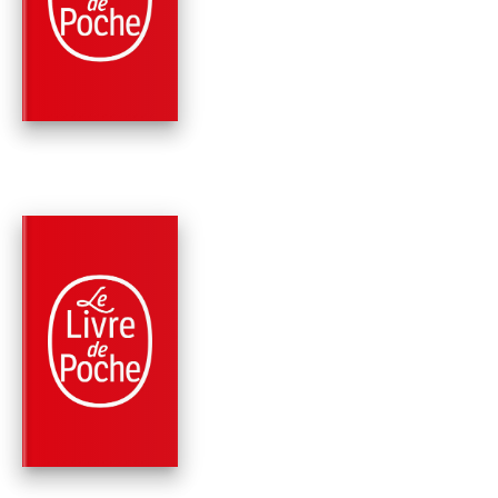
ECOUTEZ LE BRUIT 
CE CRIME
Cedric Lalaury
PARUTION : 07/04/2021
416 PAGES
ROMANS
QUE LES OMBRES
PASSENT AUX AVEU
Cedric Lalaury