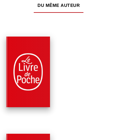
DU MÊME AUTEUR
PARUTION : 21/02/2024
448 PAGES
ROMANS
ECOUTEZ LE BRUIT 
CE CRIME
Cedric Lalaury