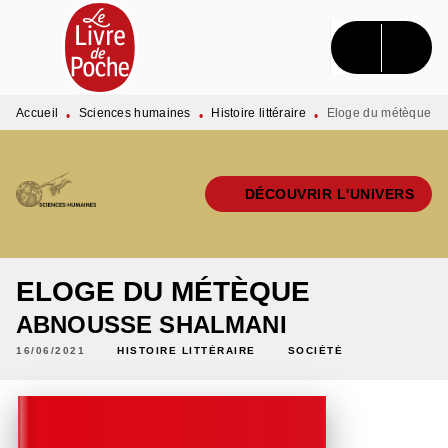
MENU
RECHERCHE
CONTENU
PIED DE PAGE
Accueil
Sciences humaines
Histoire littéraire
Eloge du métèque
•
•
•
DÉCOUVRIR L'UNIVERS
ELOGE DU MÉTÈQUE
ABNOUSSE SHALMANI
16/06/2021
HISTOIRE LITTÉRAIRE
SOCIÉTÉ