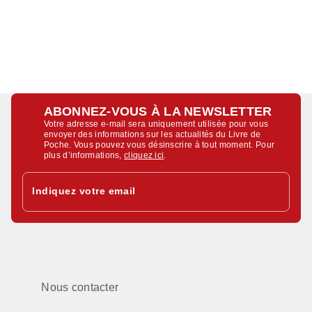
ABONNEZ-VOUS À LA NEWSLETTER
Votre adresse e-mail sera uniquement utilisée pour vous
envoyer des informations sur les actualités du Livre de
Poche. Vous pouvez vous désinscrire à tout moment. Pour
plus d’informations,
cliquez ici
.
Indiquez votre email
Nous contacter