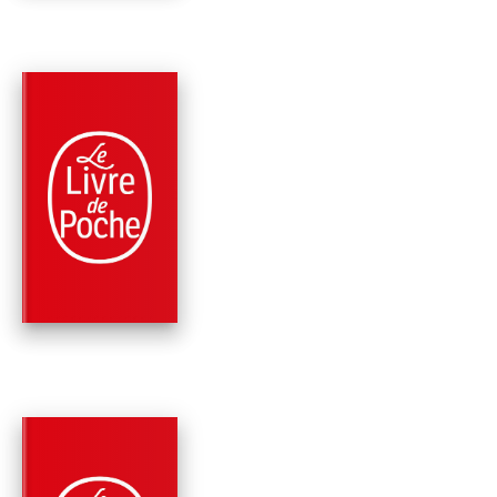
PARUTION : 26/09/1972
512 PAGES
CLASSIQUES
ESSAIS - LIVRE
TROISIÈME
Michel Montaigne (Eyquem de)