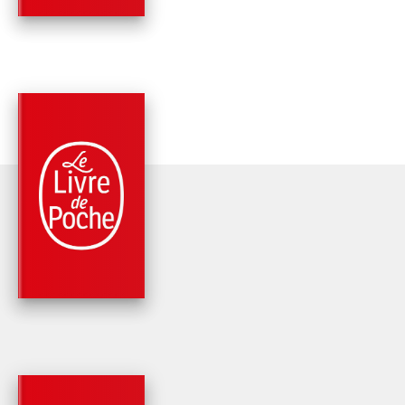
PARUTION : 26/09/1972
512 PAGES
CLASSIQUES
ESSAIS - LIVRE
TROISIÈME
Michel Montaigne (Eyquem de)