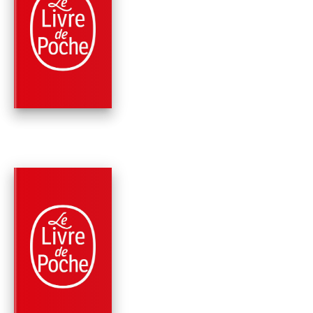
PARUTION : 30/09/2002
1853 PAGE
PHILOSOPHIE
LES ESSAIS
Michel Montaigne (Eyquem de)
PARUTION : 03/10/1972
608 PAGES
CLASSIQUES
ESSAIS - LIVRE
PREMIER
Michel Montaigne (Eyquem de)