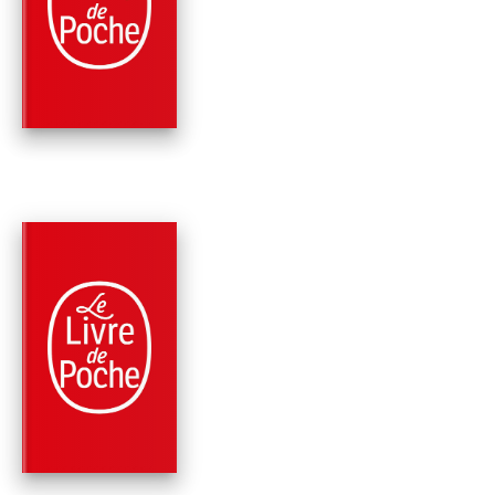
LES ESSAIS
Michel Montaigne (Eyquem de)
PARUTION : 03/10/1972
608 PAGES
CLASSIQUES
ESSAIS - LIVRE
PREMIER
Michel Montaigne (Eyquem de)