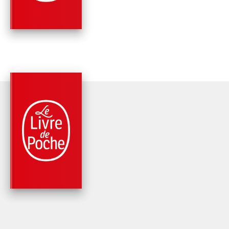
Sofia Lundberg
PARUTION : 30/10/2019
408 PAGES
ROMANS
UN PETIT CARNET
ROUGE
Sofia Lundberg