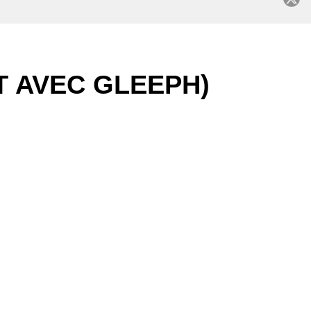
C
T AVEC GLEEPH)