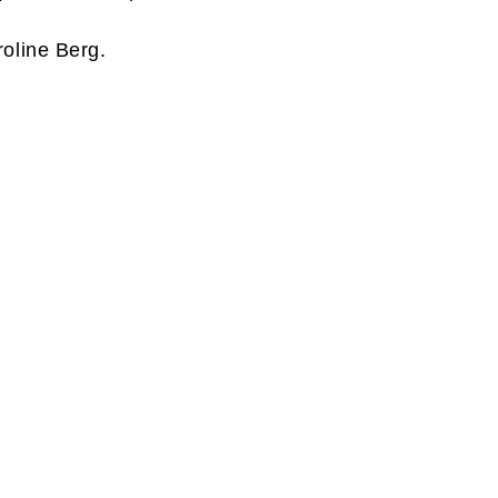
roline Berg.
EST