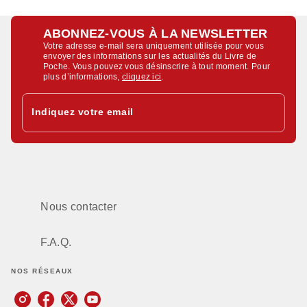
ABONNEZ-VOUS À LA NEWSLETTER
Votre adresse e-mail sera uniquement utilisée pour vous
envoyer des informations sur les actualités du Livre de
Poche. Vous pouvez vous désinscrire à tout moment. Pour
plus d’informations,
cliquez ici
.
Indiquez votre email
Nous contacter
F.A.Q.
NOS RÉSEAUX