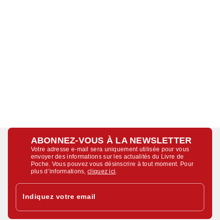
ABONNEZ-VOUS À LA NEWSLETTER
Votre adresse e-mail sera uniquement utilisée pour vous
envoyer des informations sur les actualités du Livre de
Poche. Vous pouvez vous désinscrire à tout moment. Pour
plus d’informations,
cliquez ici
.
Indiquez votre email