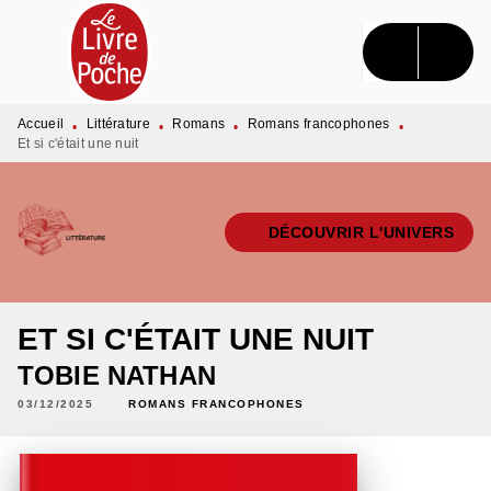
MENU
RECHERCHE
CONTENU
PIED DE PAGE
Accueil
Littérature
Romans
Romans francophones
•
•
•
•
Et si c'était une nuit
DÉCOUVRIR L'UNIVERS
ET SI C'ÉTAIT UNE NUIT
TOBIE NATHAN
03/12/2025
ROMANS FRANCOPHONES