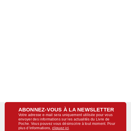
ABONNEZ-VOUS À LA NEWSLETTER
Votre adresse e-mail sera uniquement utilisée pour vous
envoyer des informations sur les actualités du Livre de
Poche. Vous pouvez vous désinscrire à tout moment. Pour
plus d’informations,
cliquez ici
.