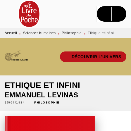
MENU
RECHERCHE
CONTENU
PIED DE PAGE
Accueil
Sciences humaines
Philosophie
Ethique et infini
•
•
•
DÉCOUVRIR L'UNIVERS
ETHIQUE ET INFINI
EMMANUEL LEVINAS
25/04/1984
PHILOSOPHIE