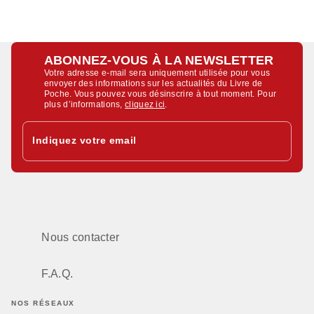
ABONNEZ-VOUS À LA NEWSLETTER
Votre adresse e-mail sera uniquement utilisée pour vous
envoyer des informations sur les actualités du Livre de
Poche. Vous pouvez vous désinscrire à tout moment. Pour
plus d’informations,
cliquez ici
.
Indiquez votre email
Nous contacter
F.A.Q.
NOS RÉSEAUX