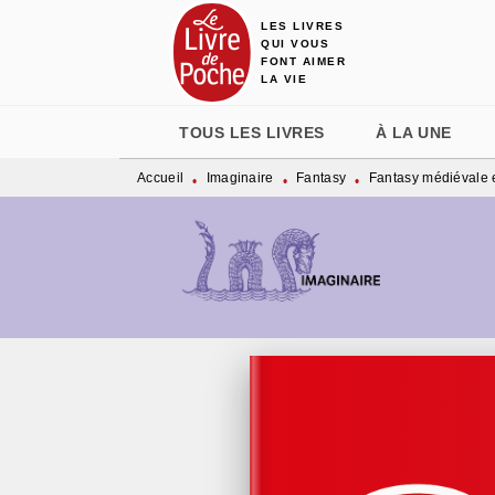
LES LIVRES
MENU
RECHERCHE
CONTENU
QUI VOUS
FONT AIMER
LA VIE
TOUS LES LIVRES
À LA UNE
Accueil
Imaginaire
Fantasy
Fantasy médiévale e
•
•
•