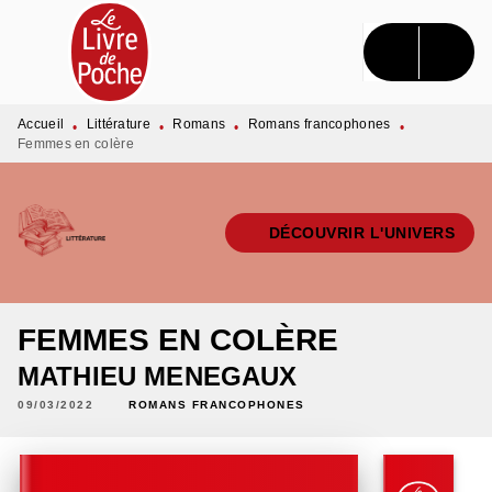
MENU
RECHERCHE
CONTENU
PIED DE PAGE
Accueil
Littérature
Romans
Romans francophones
•
•
•
•
Femmes en colère
DÉCOUVRIR L'UNIVERS
FEMMES EN COLÈRE
MATHIEU MENEGAUX
09/03/2022
ROMANS FRANCOPHONES