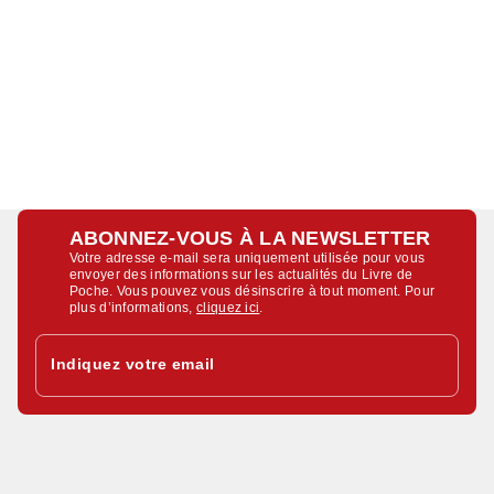
ABONNEZ-VOUS À LA NEWSLETTER
Votre adresse e-mail sera uniquement utilisée pour vous
envoyer des informations sur les actualités du Livre de
Poche. Vous pouvez vous désinscrire à tout moment. Pour
plus d’informations,
cliquez ici
.
Indiquez votre email