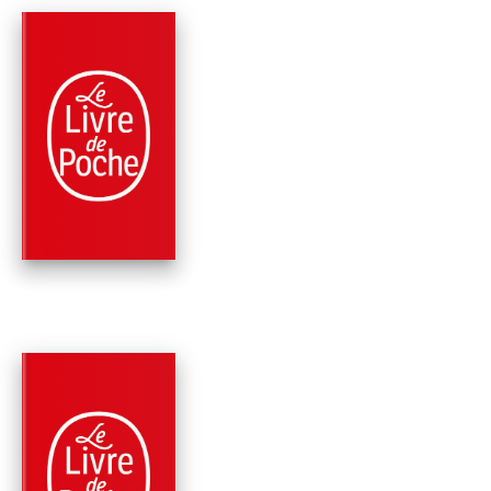
PARUTION : 29/02/2012
552 PAGES
THRILLER
L'ÉCHO DES MORTS
Johan Theorin
PARUTION : 09/03/2011
544 PAGES
THRILLER