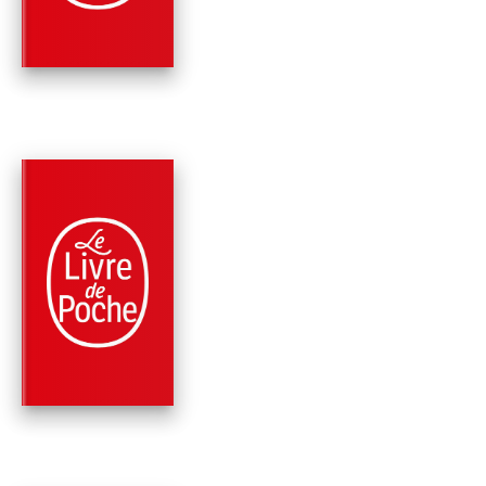
Johan Theorin
PARUTION : 30/01/2013
528 PAGES
THRILLER
LE SANG DES PIER
Johan Theorin