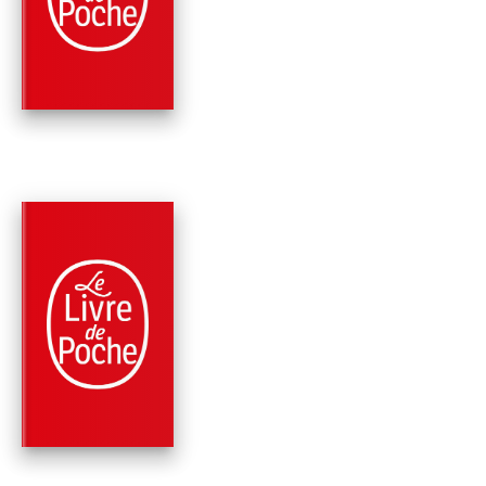
L'HEURE TROUBLE
Johan Theorin
PARUTION : 01/04/2015
552 PAGES
THRILLER
FROID MORTEL
Johan Theorin