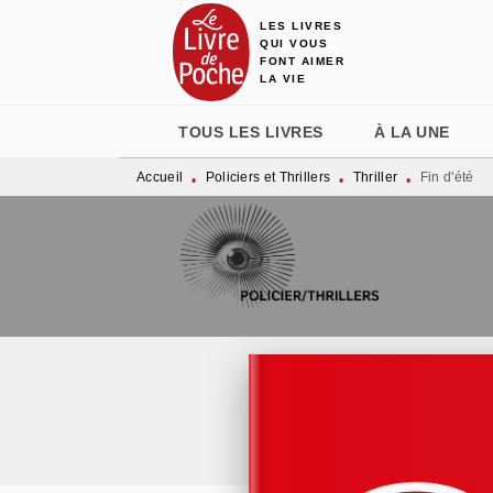
LES LIVRES
MENU
RECHERCHE
CONTENU
QUI VOUS
FONT AIMER
LA VIE
TOUS LES LIVRES
À LA UNE
Accueil
Policiers et Thrillers
Thriller
Fin d'été
•
•
•