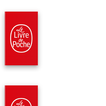
PARUTION : 30/01/2013
528 PAGES
THRILLER
LE SANG DES PIER
Johan Theorin
PARUTION : 29/02/2012
552 PAGES