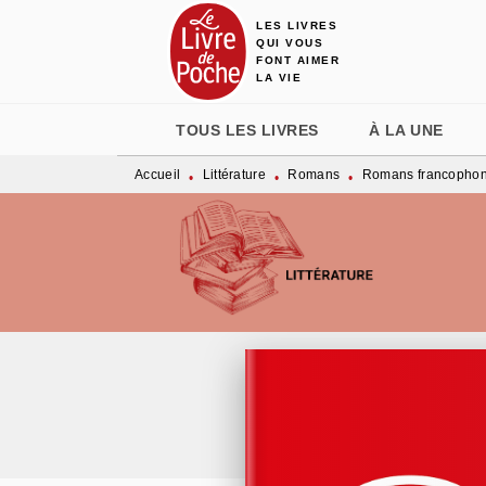
LES LIVRES
MENU
RECHERCHE
CONTENU
QUI VOUS
FONT AIMER
LA VIE
TOUS LES LIVRES
À LA UNE
Accueil
Littérature
Romans
Romans francopho
•
•
•