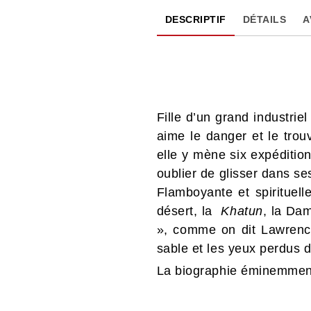
DESCRIPTIF
DÉTAILS
A
Fille d’un grand industrie
aime le danger et le tro
elle y mène six expéditio
oublier de glisser dans se
Flamboyante et spirituel
désert, la
Khatun
, la Da
», comme on dit Lawrence
sable et les yeux perdus da
La biographie éminemment