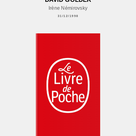
Irène Némirovsky
31/12/1998