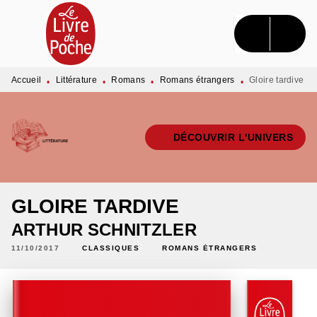
MENU
RECHERCHE
CONTENU
PIED DE PAGE
Accueil
Littérature
Romans
Romans étrangers
Gloire tardive
•
•
•
•
DÉCOUVRIR L'UNIVERS
GLOIRE TARDIVE
ARTHUR SCHNITZLER
11/10/2017
CLASSIQUES
ROMANS ÉTRANGERS