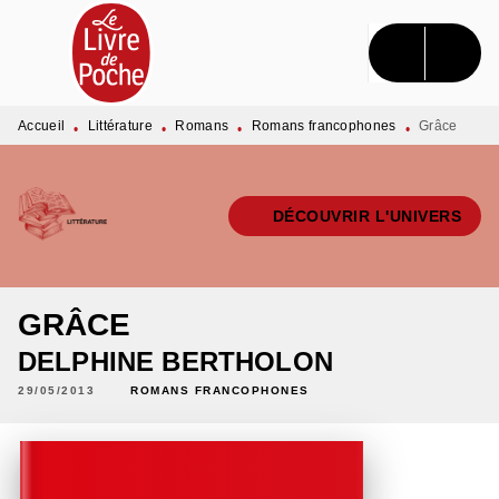
MENU
RECHERCHE
CONTENU
PIED DE PAGE
Accueil
Littérature
Romans
Romans francophones
Grâce
•
•
•
•
DÉCOUVRIR L'UNIVERS
GRÂCE
DELPHINE BERTHOLON
29/05/2013
ROMANS FRANCOPHONES