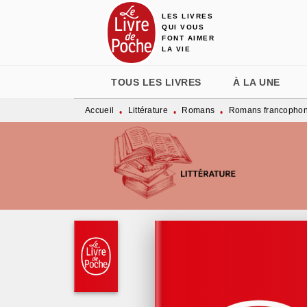
LES LIVRES
MENU
RECHERCHE
CONTENU
QUI VOUS
FONT AIMER
LA VIE
TOUS LES LIVRES
À LA UNE
Accueil
Littérature
Romans
Romans francopho
•
•
•