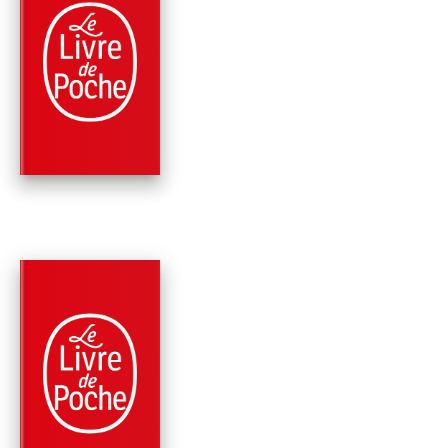
PARUTION : 23/03/2016
312 PAGES
THRILLER
NARCO FOOTBALL
CLUB
Marc Fernandez
Jean-Christophe Rampal
PARUTION : 07/10/2015
288 PAGES
ROMANS
MALA VIDA
Marc Fernandez