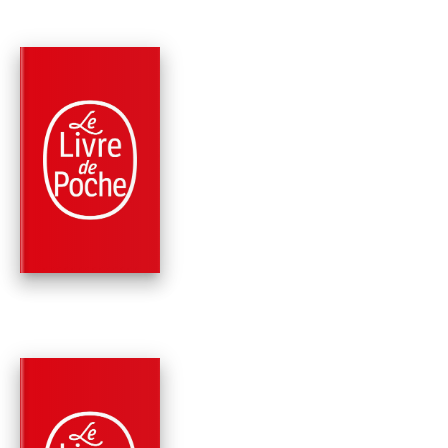
PARUTION : 30/03/2022
160 PAGES
ROMANS
TAPAS NOCTURNES
Marc Fernandez
PARUTION : 03/10/2018
320 PAGES