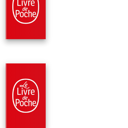
POLICIERS
BANDIDOS
Marc Fernandez
PARUTION : 08/03/2017
288 PAGES
ROMANS
GUÉRILLA SOCIAL
CLUB
Marc Fernandez