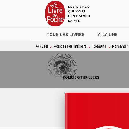
LES LIVRES
MENU
RECHERCHE
CONTENU
QUI VOUS
FONT AIMER
LA VIE
TOUS LES LIVRES
À LA UNE
Accueil
Policiers et Thrillers
Romans
Romans n
•
•
•