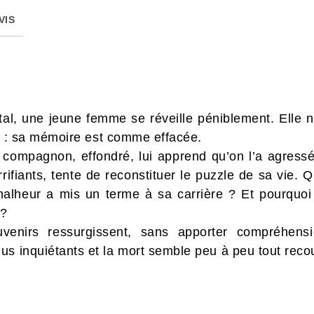
VIS
l, une jeune femme se réveille péniblement. Elle ne 
rir : sa mémoire est comme effacée.
 compagnon, effondré, lui apprend qu’on l’a agressé
rrifiants, tente de reconstituer le puzzle de sa vie. Q
lheur a mis un terme à sa carrière ? Et pourquoi l
 ?
uvenirs ressurgissent, sans apporter compréhens
us inquiétants et la mort semble peu à peu tout recou