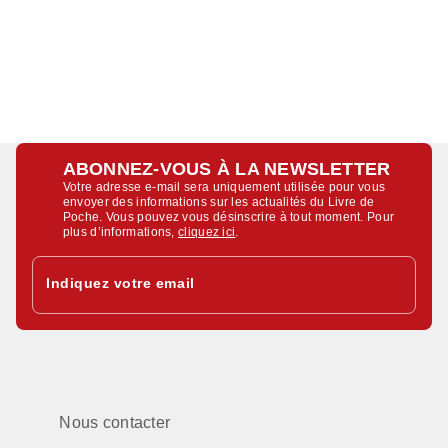
ABONNEZ-VOUS À LA NEWSLETTER
Votre adresse e-mail sera uniquement utilisée pour vous
envoyer des informations sur les actualités du Livre de
Poche. Vous pouvez vous désinscrire à tout moment. Pour
plus d’informations,
cliquez ici
.
Indiquez votre email
Nous contacter