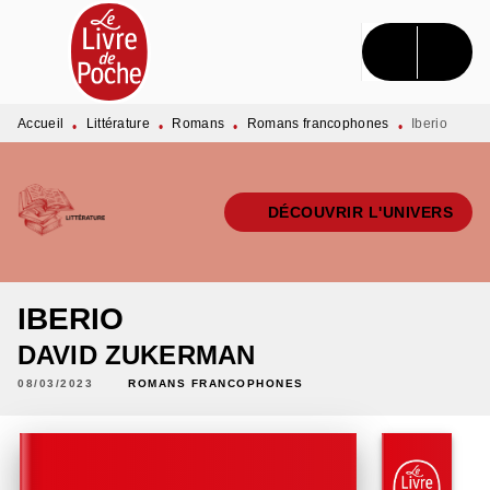
MENU
RECHERCHE
CONTENU
PIED DE PAGE
Accueil
Littérature
Romans
Romans francophones
Iberio
•
•
•
•
DÉCOUVRIR L'UNIVERS
IBERIO
DAVID ZUKERMAN
08/03/2023
ROMANS FRANCOPHONES