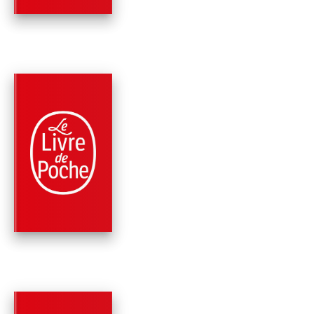
PARUTION : 09/10/2019
408 PAGES
THRILLER
LES SECRETS MAYA
Clive Cussler
Thomas Perry