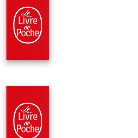
PARUTION : 10/04/2019
480 PAGES
THRILLER
MIRAGE
Clive Cussler
Jack Du Brul
PARUTION : 09/01/2019
432 PAGES
THRILLER
LES TOMBES D'ATTI
Clive Cussler