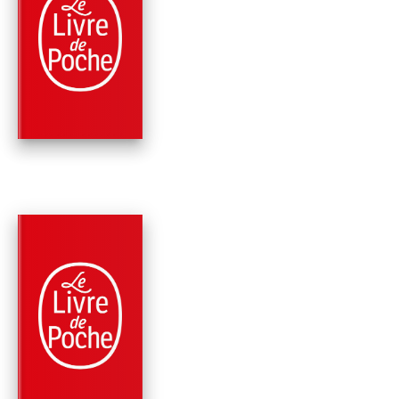
THRILLER
L'OEIL DU PARADIS
Clive Cussler
Russell Blake
PARUTION : 08/01/2020
432 PAGES
THRILLER
L'HEURE H
Clive Cussler
Graham Brown