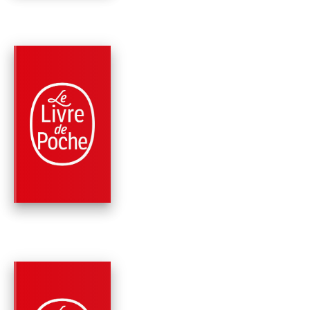
PARUTION : 10/02/2021
552 PAGES
THRILLER
PROJET PIRANHA
Clive Cussler
Boyd Morrison
PARUTION : 04/11/2020
456 PAGES