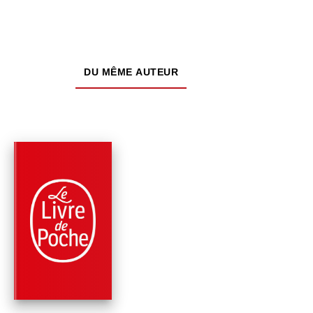
DU MÊME AUTEUR
PARUTION : 02/02/2022
480 PAGES
ROMANS
VAISSEAU FANTÔM
Clive Cussler
Graham Brown