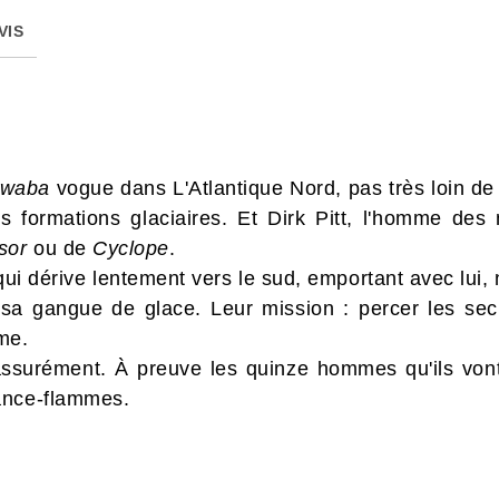
VIS
awaba
vogue dans L'Atlantique Nord, pas très loin de l
es formations glaciaires. Et Dirk Pitt, l'homme de
sor
ou de
Cyclope
.
 qui dérive lentement vers le sud, emportant avec lui,
a gangue de glace. Leur mission : percer les secr
me.
ssurément. À preuve les quinze hommes qu'ils vont 
ance-flammes.