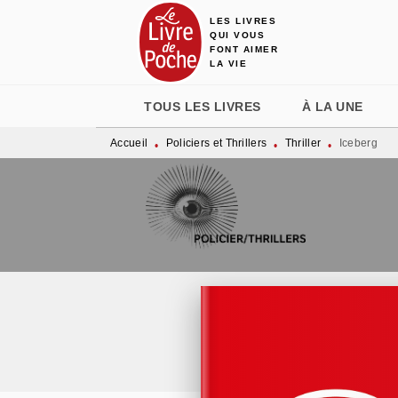
LES LIVRES
MENU
RECHERCHE
CONTENU
QUI VOUS
FONT AIMER
LA VIE
TOUS LES LIVRES
À LA UNE
Accueil
Policiers et Thrillers
Thriller
Iceberg
•
•
•