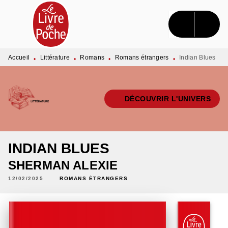
MENU
RECHERCHE
CONTENU
PIED DE PAGE
Accueil
Littérature
Romans
Romans étrangers
Indian Blues
•
•
•
•
DÉCOUVRIR L'UNIVERS
INDIAN BLUES
SHERMAN ALEXIE
12/02/2025
ROMANS ÉTRANGERS