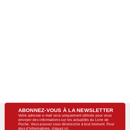
ABONNEZ-VOUS À LA NEWSLETTER
Votre adresse e-mail sera uniquement utilisée pour vous
envoyer des informations sur les actualités du Livre de
Poche. Vous pouvez vous désinscrire à tout moment. Pour
plus d’informations,
cliquez ici
.