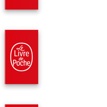
PARUTION : 19/12/1972
256 PAGES
ROMANS
LE PORTRAIT DE
DORIAN GRAY
Oscar Wilde