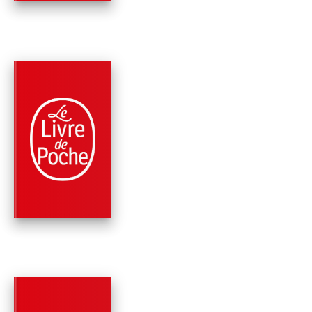
PARUTION : 02/02/2000
281 PAGES
ROMANS
LA BALLADE DE LA
GEÔLE DE READING
DE PROFUN…
Oscar Wilde