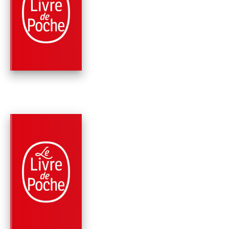
CLASSIQUES
OEUVRES
Oscar Wilde
PARUTION : 16/02/2000
382 PAGES
ROMANS
LE PRINCE HEUREU
ET AUTRES CONTES
Oscar Wilde