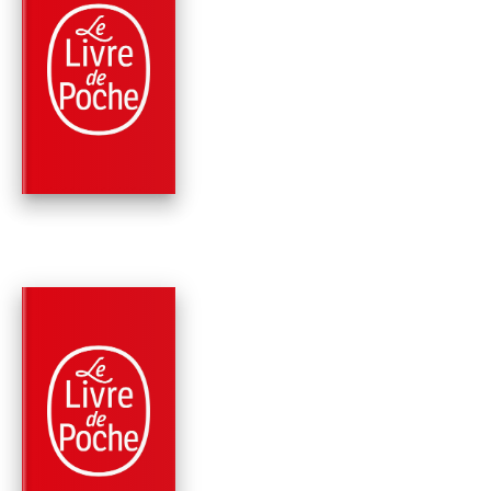
PARUTION : 25/06/1997
96 PAGES
ROMANS
LE PORTRAIT DE MR
W.H.
Oscar Wilde
PARUTION : 09/12/1988
192 PAGES
CLASSIQUES
LE FANTÔME DE
CANTERVILLE
Oscar Wilde