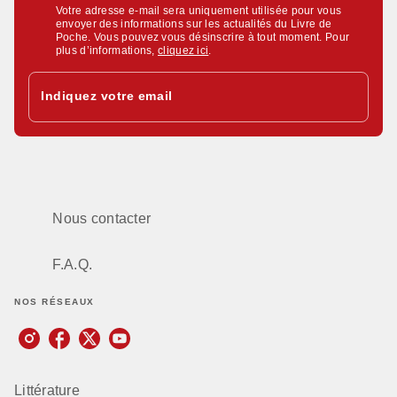
Votre adresse e-mail sera uniquement utilisée pour vous
envoyer des informations sur les actualités du Livre de
Poche. Vous pouvez vous désinscrire à tout moment. Pour
plus d’informations,
cliquez ici
.
Indiquez votre email
Nous contacter
F.A.Q.
NOS RÉSEAUX
Littérature