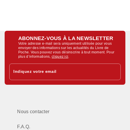
ABONNEZ-VOUS À LA NEWSLETTER
Votre adresse e-mail sera uniquement utilisée pour vous
envoyer des informations sur les actualités du Livre de
Poche. Vous pouvez vous désinscrire à tout moment. Pour
plus d’informations,
cliquez ici
.
Indiquez votre email
Nous contacter
F.A.Q.