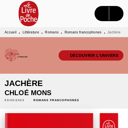
MENU
RECHERCHE
CONTENU
PIED DE PAGE
Accueil
Littérature
Romans
Romans francophones
Jachère
•
•
•
•
DÉCOUVRIR L'UNIVERS
JACHÈRE
CHLOÉ MONS
03/05/2023
ROMANS FRANCOPHONES