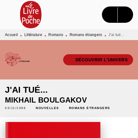
MENU
RECHERCHE
CONTENU
PIED DE PAGE
Accueil
Littérature
Romans
Romans étrangers
J'ai tué...
•
•
•
•
DÉCOUVRIR L'UNIVERS
J'AI TUÉ...
MIKHAIL BOULGAKOV
03/11/1988
NOUVELLES
ROMANS ÉTRANGERS