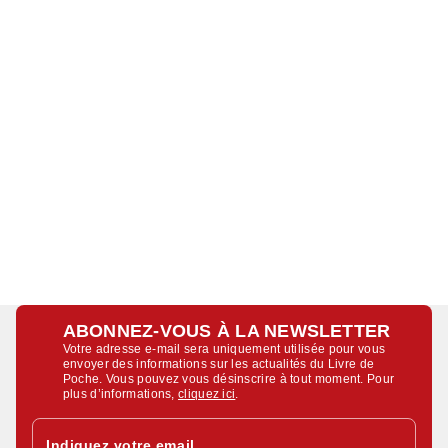
ABONNEZ-VOUS À LA NEWSLETTER
Votre adresse e-mail sera uniquement utilisée pour vous
envoyer des informations sur les actualités du Livre de
Poche. Vous pouvez vous désinscrire à tout moment. Pour
plus d’informations,
cliquez ici
.
Indiquez votre email