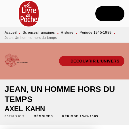
MENU
RECHERCHE
CONTENU
PIED DE PAGE
Accueil
Sciences humaines
Histoire
Période 1945-1989
•
•
•
•
Jean, Un homme hors du temps
DÉCOUVRIR L'UNIVERS
JEAN, UN HOMME HORS DU
TEMPS
AXEL KAHN
09/10/2019
MÉMOIRES
PÉRIODE 1945-1989