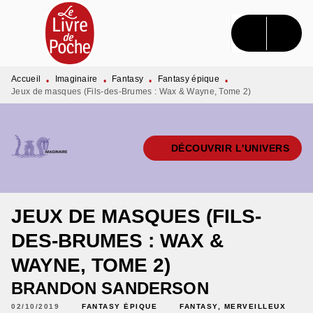
MENU
RECHERCHE
CONTENU
PIED DE PAGE
Accueil
Imaginaire
Fantasy
Fantasy épique
•
•
•
•
Jeux de masques (Fils-des-Brumes : Wax & Wayne, Tome 2)
DÉCOUVRIR L'UNIVERS
JEUX DE MASQUES (FILS-
DES-BRUMES : WAX &
WAYNE, TOME 2)
BRANDON SANDERSON
02/10/2019
FANTASY ÉPIQUE
FANTASY, MERVEILLEUX