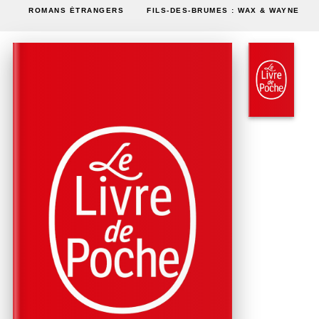
ROMANS ÉTRANGERS
FILS-DES-BRUMES : WAX & WAYNE