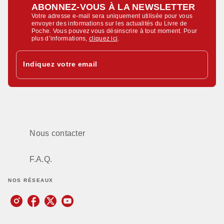
ABONNEZ-VOUS À LA NEWSLETTER
Votre adresse e-mail sera uniquement utilisée pour vous
envoyer des informations sur les actualités du Livre de
Poche. Vous pouvez vous désinscrire à tout moment. Pour
plus d’informations,
cliquez ici
.
Indiquez votre email
Nous contacter
F.A.Q.
NOS RÉSEAUX