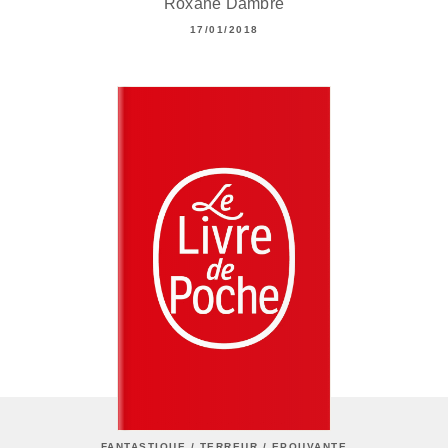
Roxane Dambre
17/01/2018
FANTASTIQUE / TERREUR / EPOUVANTE