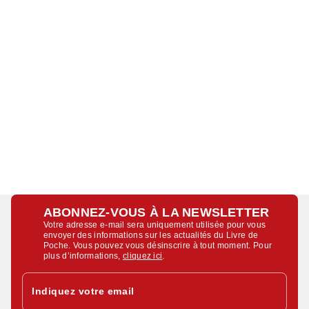
ABONNEZ-VOUS À LA NEWSLETTER
Votre adresse e-mail sera uniquement utilisée pour vous
envoyer des informations sur les actualités du Livre de
Poche. Vous pouvez vous désinscrire à tout moment. Pour
plus d’informations,
cliquez ici
.
Indiquez votre email