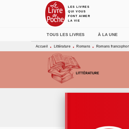
LES LIVRES
MENU
RECHERCHE
CONTENU
QUI VOUS
FONT AIMER
LA VIE
TOUS LES LIVRES
À LA UNE
Accueil
Littérature
Romans
Romans francopho
•
•
•