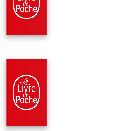
FIN DU VOYAGE... (L
BIC…
Régine Deforges
PARUTION : 11/10/2006
96 PAGES
ROMANS
LE COLLIER DE
PERLES
Régine Deforges