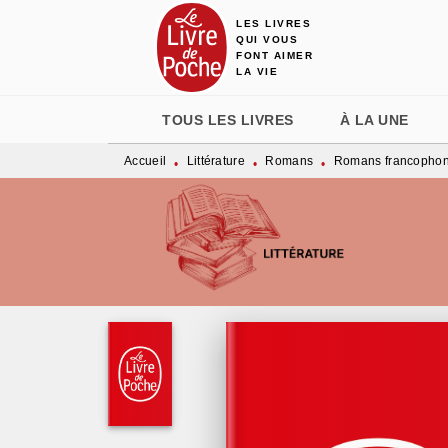
LES LIVRES
MENU
RECHERCHE
CONTENU
QUI VOUS
FONT AIMER
LA VIE
TOUS LES LIVRES
À LA UNE
Accueil
Littérature
Romans
Romans francopho
•
•
•