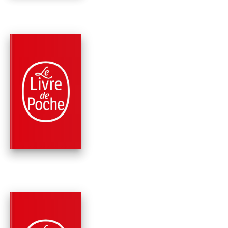
PARUTION : 02/03/2005
384 PAGES
ROMANS
LES GÉNÉRAUX DU
CRÉPUSCULE (LA
BICYCLETTE BL…
Régine Deforges