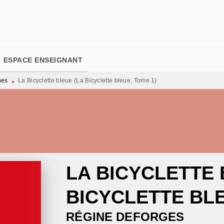
PIED DE PAGE
ESPACE ENSEIGNANT
nes
La Bicyclette bleue (La Bicyclette bleue, Tome 1)
•
LA BICYCLETTE 
BICYCLETTE BLE
RÉGINE DEFORGES