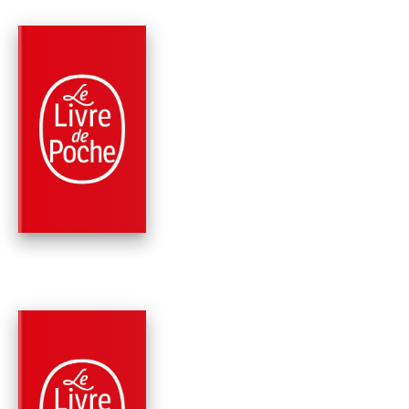
PARUTION : 09/06/2010
256 PAGES
ROMANS
DEBORAH, LA FEMM
ADULTÈRE
Régine Deforges
PARUTION : 11/06/2008
512 PAGES
ROMANS
ET QUAND VIENDRA