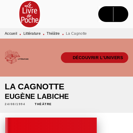
MENU
RECHERCHE
CONTENU
PIED DE PAGE
Accueil
Littérature
Théâtre
La Cagnotte
•
•
•
DÉCOUVRIR L'UNIVERS
LA CAGNOTTE
EUGÈNE LABICHE
24/08/1994
THÉÂTRE