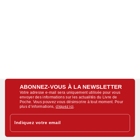
ABONNEZ-VOUS À LA NEWSLETTER
Votre adresse e-mail sera uniquement utilisée pour vous
envoyer des informations sur les actualités du Livre de
Poche. Vous pouvez vous désinscrire à tout moment. Pour
plus d’informations,
cliquez ici
.
Indiquez votre email