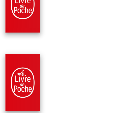
ILYA KALININE
Jérôme Camut
Nathalie Hug
PARUTION : 01/03/2017
992 PAGES
THRILLER
LE CALICE JUSQU'À
LIE (W3, TOME 3)
Jérôme Camut
Nathalie Hug