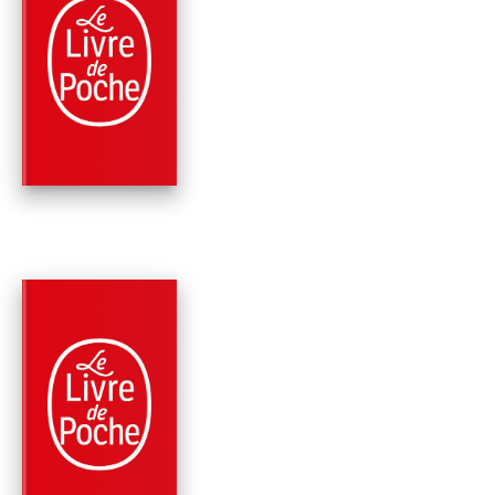
PARUTION : 01/04/2015
408 PAGES
ROMANS
1, RUE DES PETITS-
Nathalie Hug
PARUTION : 12/06/2013
480 PAGES
POLICIERS
LES MURS DE SANG
Nathalie Hug
Jérôme Camut