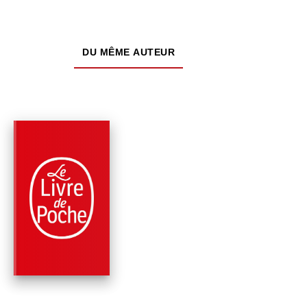
DU MÊME AUTEUR
PARUTION : 04/06/2025
512 PAGES
ROMANS
LÀ OÙ SE CACHENT
LES ÂMES SOEURS
Nathalie Hug