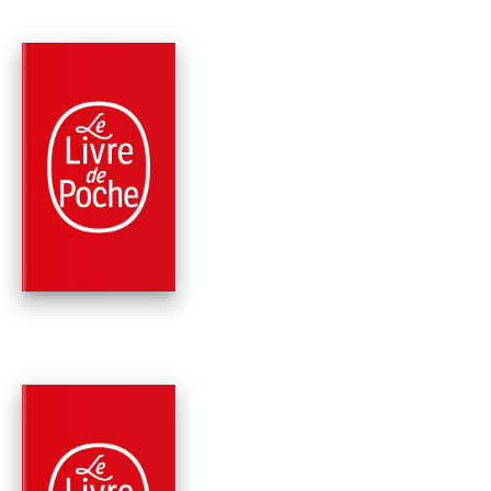
PARUTION : 08/06/2022
352 PAGES
ROMANS
COMME UN
ENCHANTEMENT
Nathalie Hug
PARUTION : 03/05/2017
192 PAGES
POLICIERS