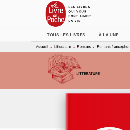
LES LIVRES
MENU
RECHERCHE
CONTENU
QUI VOUS
FONT AIMER
LA VIE
TOUS LES LIVRES
À LA UNE
Accueil
Littérature
Romans
Romans francopho
•
•
•