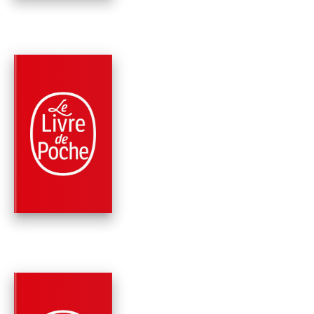
PARUTION : 09/03/2016
1032 PAGE
THRILLER
LE MAL PAR LE MAL
(W3, TOME 2)
Jérôme Camut
Nathalie Hug