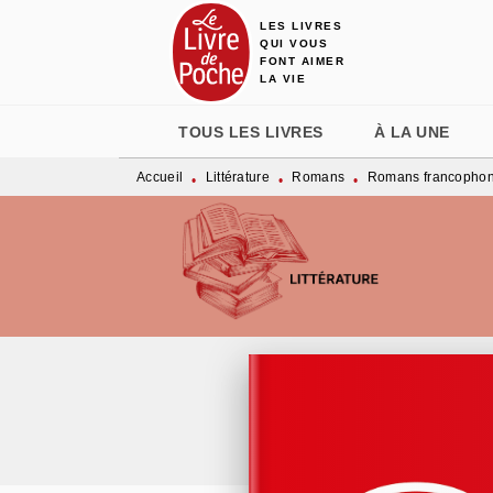
LES LIVRES
MENU
RECHERCHE
CONTENU
QUI VOUS
FONT AIMER
LA VIE
TOUS LES LIVRES
À LA UNE
Accueil
Littérature
Romans
Romans francopho
•
•
•