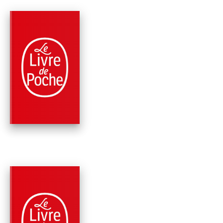
PARUTION : 30/10/1967
192 PAGES
CLASSIQUES
LA MACHINE
INFERNALE
Jean Cocteau
PARUTION : 13/10/1967
128 PAGES
ROMANS