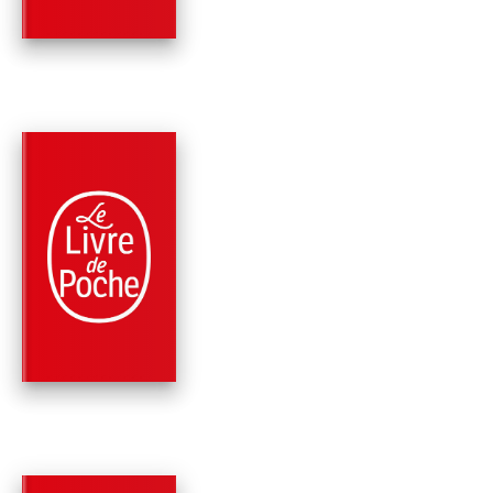
Jean Cocteau
PARUTION : 10/02/1999
248 PAGES
ROMANS
LE LIVRE BLANC ET
AUTRES TEXTES
Jean Cocteau