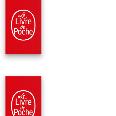
PARUTION : 29/03/1995
1408 PAGE
ROMANS
ROMANS, POÉSIES,
OEUVRES DIVERSE
Jean Cocteau
PARUTION : 05/11/1974
288 PAGES
ROMANS
LE MYSTÈRE DE LA
CHAMBRE JAUNE