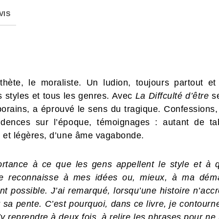
VIS
thète, le moraliste. Un ludion, toujours partout et 
 styles et tous les genres. Avec
La Diffculté d’être
se
ains, a éprouvé le sens du tragique. Confessions, 
nfidences sur l’époque, témoignages : autant de t
es et légères, d’une âme vagabonde.
tance à ce que les gens appellent le style et à qu
me reconnaisse à mes idées ou, mieux, à ma déma
t possible. J’ai remarqué, lorsqu’une histoire n’accro
er sa pente. C’est pourquoi, dans ce livre, je contour
s’y reprendre à deux fois, à relire les phrases pour ne 