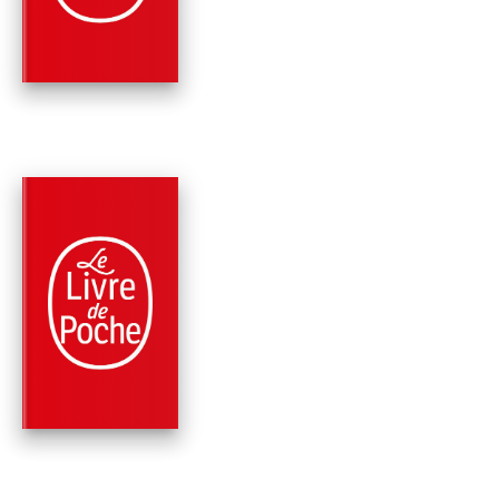
Gaston Leroux
PARUTION : 17/03/1969
192 PAGES
ROMANS
LE BAL DU COMTE
D'ORGEL
Raymond Radiguet