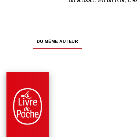
un artisan. En un mot, c’e
DU MÊME AUTEUR
PARUTION : 05/04/2023
216 PAGES
ROMANS
LA PASSION DE LA
FRATERNITÉ
Erik Orsenna