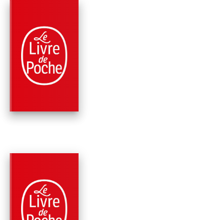
PARUTION : 05/04/2017
224 PAGES
ROMANS
LA VIE, LA MORT, LA
VIE
Erik Orsenna
PARUTION : 09/11/2016
544 PAGES
ROMANS
L'AMITIÉ DES MOTS