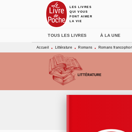
LES LIVRES
MENU
RECHERCHE
CONTENU
QUI VOUS
FONT AIMER
LA VIE
TOUS LES LIVRES
À LA UNE
Accueil
Littérature
Romans
Romans francopho
•
•
•