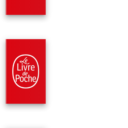
PARUTION : 10/05/2017
256 PAGES
ROMANS
L'ORIGINE DE NOS
AMOURS
Erik Orsenna