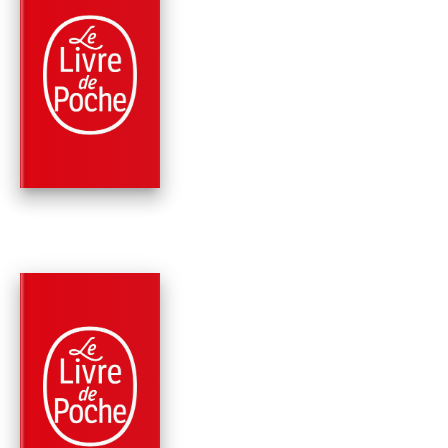
PARUTION : 02/01/2019
192 PAGES
HISTOIRE LITTÉRAIRE
LA FONTAINE, UNE
ÉCOLE BUISSONNIÈ
Erik Orsenna
PARUTION : 02/11/2017
880 PAGES
RÉCITS / TÉMOIGNAGES
VIVE L'OCÉAN !
Erik Orsenna