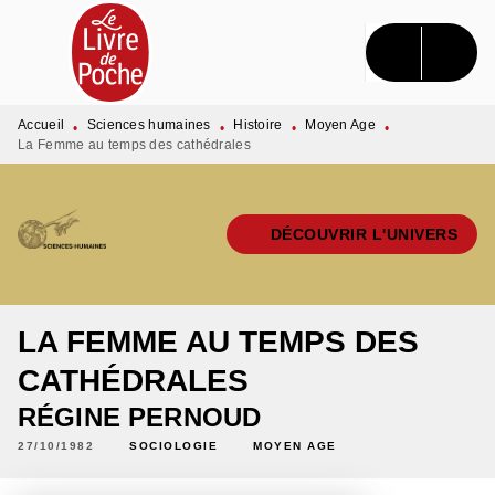
MENU
RECHERCHE
CONTENU
PIED DE PAGE
Accueil
Sciences humaines
Histoire
Moyen Age
•
•
•
•
La Femme au temps des cathédrales
DÉCOUVRIR L'UNIVERS
LA FEMME AU TEMPS DES
CATHÉDRALES
RÉGINE PERNOUD
27/10/1982
SOCIOLOGIE
MOYEN AGE