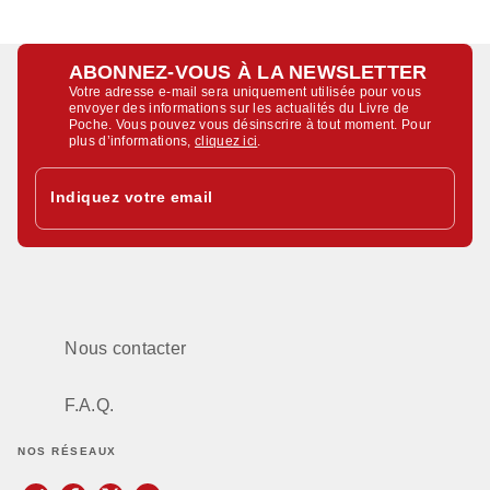
ABONNEZ-VOUS À LA NEWSLETTER
Votre adresse e-mail sera uniquement utilisée pour vous
envoyer des informations sur les actualités du Livre de
Poche. Vous pouvez vous désinscrire à tout moment. Pour
plus d’informations,
cliquez ici
.
Indiquez votre email
Nous contacter
F.A.Q.
NOS RÉSEAUX