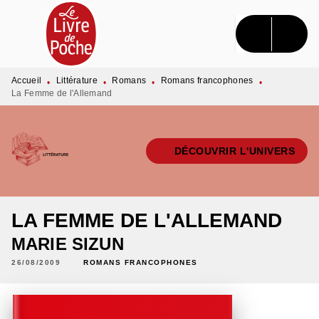
MENU
RECHERCHE
CONTENU
PIED DE PAGE
Accueil
Littérature
Romans
Romans francophones
•
•
•
•
La Femme de l'Allemand
DÉCOUVRIR L'UNIVERS
LA FEMME DE L'ALLEMAND
MARIE SIZUN
26/08/2009
ROMANS FRANCOPHONES