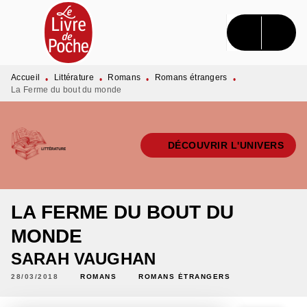
MENU
RECHERCHE
CONTENU
PIED DE PAGE
Accueil
Littérature
Romans
Romans étrangers
•
•
•
•
La Ferme du bout du monde
DÉCOUVRIR L'UNIVERS
LA FERME DU BOUT DU
MONDE
SARAH VAUGHAN
28/03/2018
ROMANS
ROMANS ÉTRANGERS