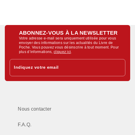
ABONNEZ-VOUS À LA NEWSLETTER
Votre adresse e-mail sera uniquement utilisée pour vous
envoyer des informations sur les actualités du Livre de
Poche. Vous pouvez vous désinscrire à tout moment. Pour
plus d’informations,
cliquez ici
.
Indiquez votre email
Nous contacter
F.A.Q.