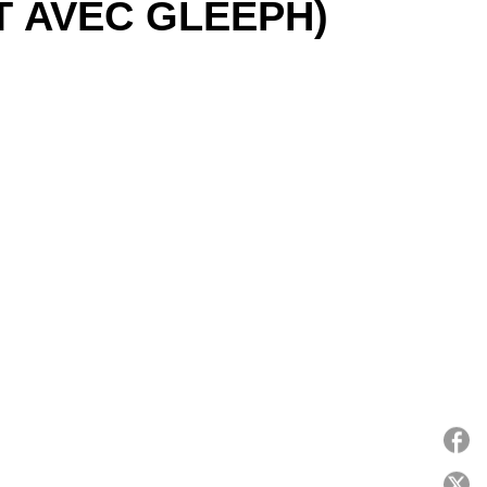
T AVEC GLEEPH)
P