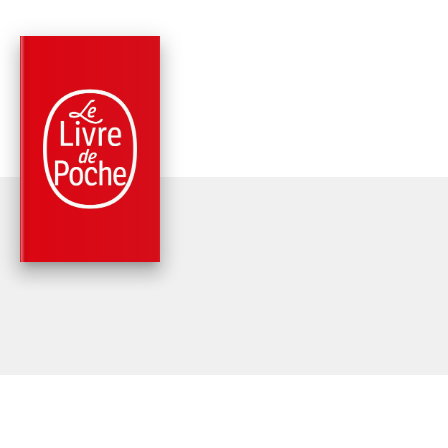
PARUTION : 21/10/2009
320 PAGES
PHILOSOPHIE
LES PATHOLOGIES 
LA DÉMOCRATIE
Cynthia Fleury