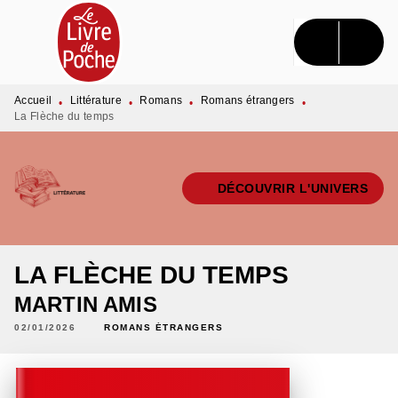
MENU
RECHERCHE
CONTENU
PIED DE PAGE
Accueil
Littérature
Romans
Romans étrangers
•
•
•
•
La Flèche du temps
DÉCOUVRIR L'UNIVERS
LA FLÈCHE DU TEMPS
MARTIN AMIS
02/01/2026
ROMANS ÉTRANGERS