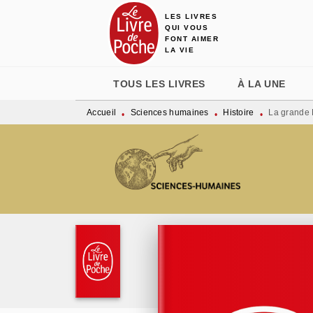
LES LIVRES
MENU
RECHERCHE
CONTENU
QUI VOUS
FONT AIMER
LA VIE
TOUS LES LIVRES
À LA UNE
Accueil
Sciences humaines
Histoire
La grande 
•
•
•