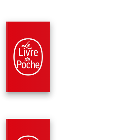
PARUTION : 05/02/2025
512 PAGES
HISTOIRE
LA GRANDE HISTOI
DE LA RUSSIE
François Reynaert
PARUTION : 15/03/2023
288 PAGES