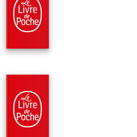
MÉMOIRES
LES TROIS VIES DE
ROGER CASEMENT
François Reynaert
PARUTION : 21/09/2022
416 PAGES
HISTOIRE
LA GRANDE HISTOI
DES NOUVEAUX
MONDES
François Reynaert