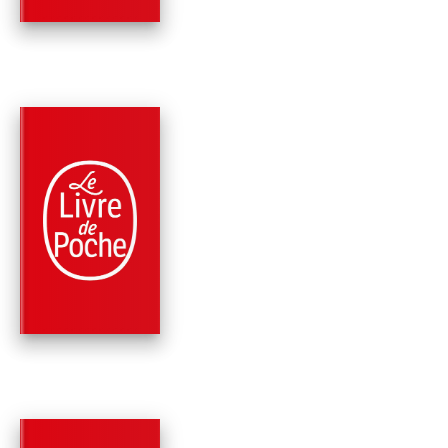
PARUTION : 21/10/2020
408 PAGES
HISTOIRE
VOYAGE EN EUROP
François Reynaert