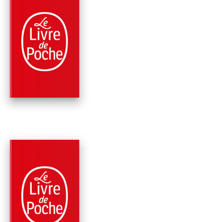
PARUTION : 11/09/2019
288 PAGES
HISTOIRE
LA GRANDE HISTOI
DE L'ASIE
François Reynaert
PARUTION : 06/05/2015
552 PAGES
ROMANS
LA GRANDE HISTOI
DU MONDE ARABE